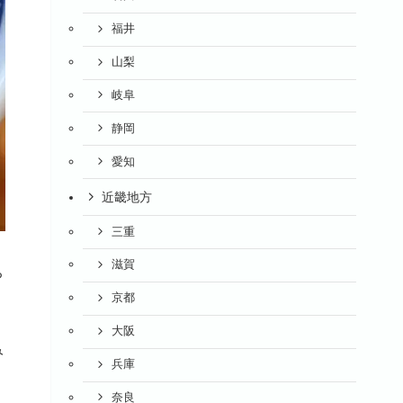
福井
山梨
岐阜
静岡
愛知
近畿地方
三重
滋賀
ち
京都
大阪
み
兵庫
奈良