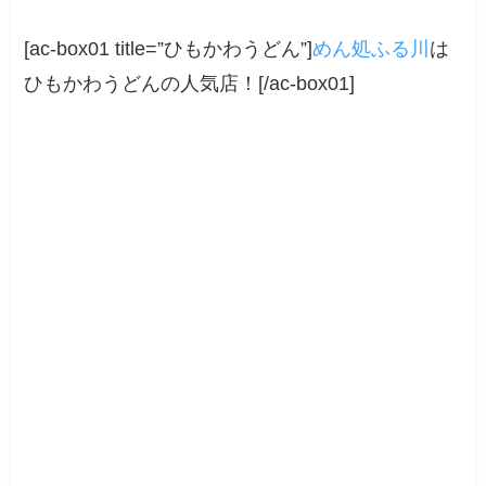
[ac-box01 title=”ひもかわうどん”]
めん処ふる川
は
ひもかわうどんの人気店！[/ac-box01]