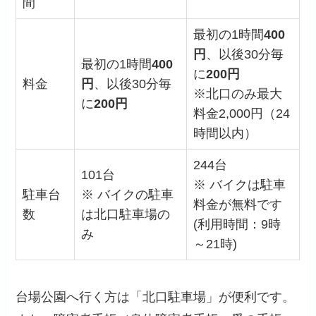
間
最初の1時間
400
円
、以後30分毎
最初の1時間
400
に
200円
料金
円
、以後30分毎
※北口のみ最大
に
200円
料金2,000円（24
時間以内）
244台
101台
※ バイクは駐車
駐車台
※ バイクの駐車
料金が無料です
数
は北口駐車場の
(利用時間：9時
み
～21時)
台場公園へ行く方は「北口駐車場」が便利です。