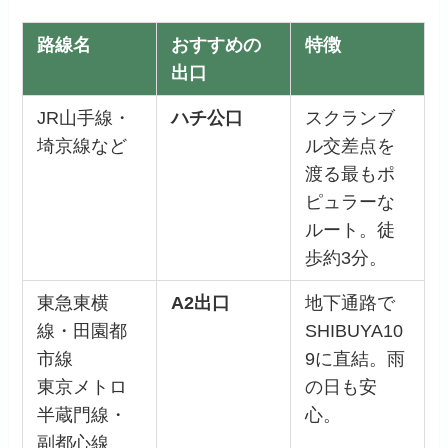
路線名
おすすめの
特徴
出口
JR山手線・
ハチ公口
スクランブ
埼京線など
ル交差点を
渡る最もポ
ピュラーな
ルート。徒
歩約3分。
東急東横
A2出口
地下通路で
線・田園都
SHIBUYA10
市線
9に直結。雨
東京メトロ
の日も安
半蔵門線・
心。
副都心線