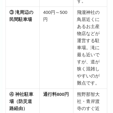
す。
③ 滝周辺の
400円～500
飛瀧神社の
民間駐車場
円
鳥居近くに
あるお土産
物店などが
運営する駐
車場。滝に
最も近いで
すが、道が
狭く混雑し
やすいのが
難点です。
④ 神社駐車
通行料800円
熊野那智大
場（防災道
社・青岸渡
路経由）
寺のすぐ近