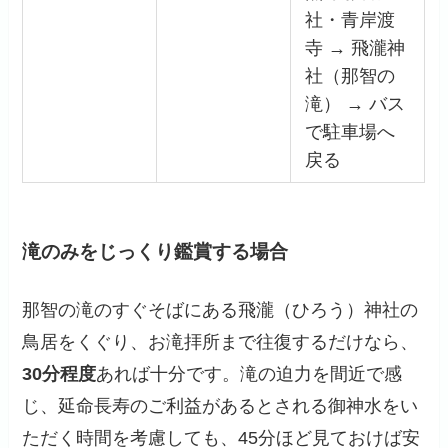
社・青岸渡
寺 → 飛瀧神
社（那智の
滝） → バス
で駐車場へ
戻る
滝のみをじっくり鑑賞する場合
那智の滝のすぐそばにある飛瀧（ひろう）神社の
鳥居をくぐり、お滝拝所まで往復するだけなら、
30分程度
あれば十分です。滝の迫力を間近で感
じ、延命長寿のご利益があるとされる御神水をい
ただく時間を考慮しても、45分ほど見ておけば安