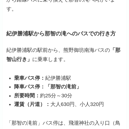
す。
紀伊勝浦駅から那智の滝へのバスでの行き方
紀伊勝浦駅の駅前から、熊野御坊南海バスの
「那
智山行き」
に乗車します。
乗車バス停：
紀伊勝浦駅
降車バス停：
「那智の滝前」
所要時間：
約25分～30分
運賃（片道）：
大人630円、小人320円
「那智の滝前」バス停は、飛瀧神社の入り口（鳥