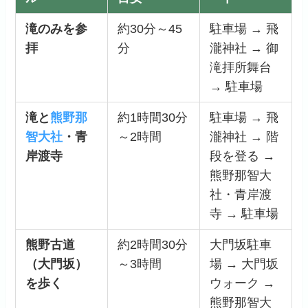
滝のみを参
約30分～45
駐車場 → 飛
拝
分
瀧神社 → 御
滝拝所舞台
→ 駐車場
滝と
熊野那
約1時間30分
駐車場 → 飛
智大社
・青
～2時間
瀧神社 → 階
岸渡寺
段を登る →
熊野那智大
社・青岸渡
寺 → 駐車場
熊野古道
約2時間30分
大門坂駐車
（大門坂）
～3時間
場 → 大門坂
を歩く
ウォーク →
熊野那智大