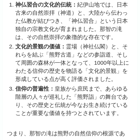
神仏習合の文化的伝統：
紀伊山地では、日本
古来の自然崇拝（神道）と、大陸から伝わっ
た仏教が結びつき、「神仏習合」という日本
独自の宗教文化が育まれました。那智の滝
は、その自然崇拝の象徴的な存在です。
文化的景観の価値：
霊場（神社仏閣）と、そ
れらを結ぶ「熊野古道」などの参詣道、そし
て周囲の森林が一体となって、1000年以上に
わたる信仰の歴史を物語る「文化的景観」を
形成している点が高く評価されました。
信仰の普遍性：
皇族から庶民まで、あらゆる
階層の人々が巡礼した「熊野詣」の舞台であ
り、その歴史と伝統が今なお生き続けている
ことが重要な価値を持つとされています。
つまり、那智の滝は熊野の自然信仰の根源であ