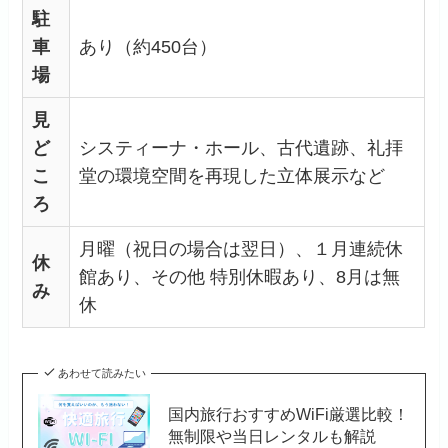
駐
車
あり（約450台）
場
見
ど
システィーナ・ホール、古代遺跡、礼拝
こ
堂の環境空間を再現した立体展示など
ろ
月曜（祝日の場合は翌日）、１月連続休
休
館あり、その他 特別休暇あり、8月は無
み
休
あわせて読みたい
国内旅行おすすめWiFi厳選比較！
無制限や当日レンタルも解説