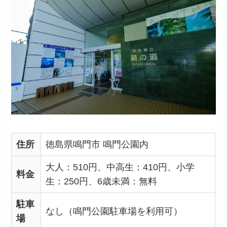
住所
徳島県鳴門市 鳴門公園内
大人：510円、中高生：410円、小学
料金
生：250円、6歳未満：無料
駐車
なし（鳴門公園駐車場を利用可）
場