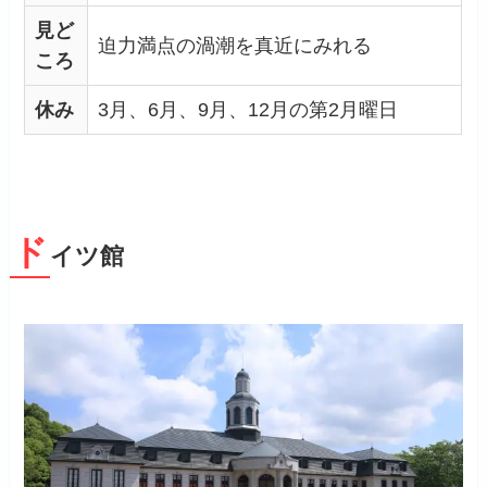
見ど
迫力満点の渦潮を真近にみれる
ころ
休み
3月、6月、9月、12月の第2月曜日
ド
イツ館