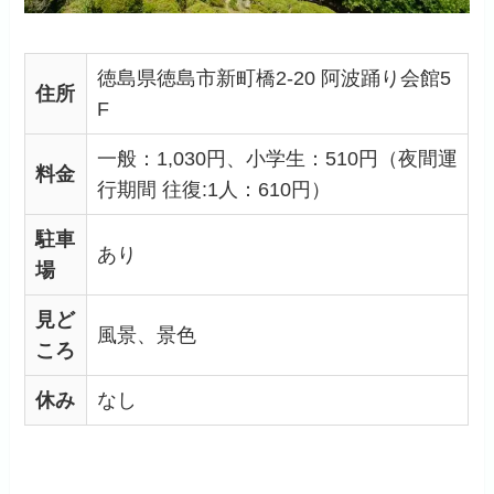
徳島県徳島市新町橋2-20 阿波踊り会館5
住所
F
一般：1,030円、小学生：510円（夜間運
料金
行期間 往復:1人：610円）
駐車
あり
場
見ど
風景、景色
ころ
休み
なし