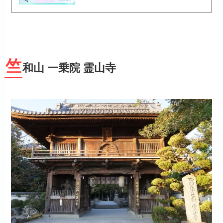
竺
和山 一乗院 霊山寺