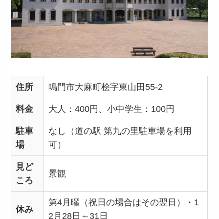
住所
鳴門市大麻町桧字東山田55-2
料金
大人：400円、小中学生：100円
駐車
なし（道の駅 第九の里駐車場を利用
場
可）
見ど
景観
ころ
第4月曜（祝日の場合はその翌日）・1
休み
2月28日～31日