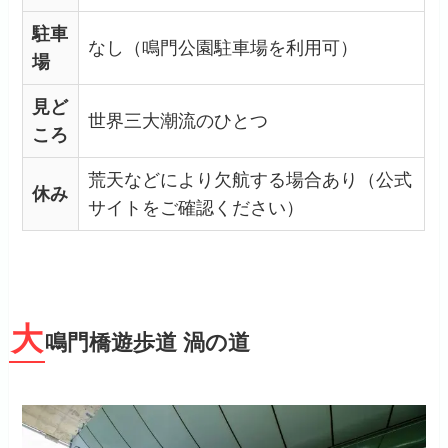
駐車
なし（鳴門公園駐車場を利用可）
場
見ど
世界三大潮流のひとつ
ころ
荒天などにより欠航する場合あり（公式
休み
サイトをご確認ください）
大
鳴門橋遊歩道 渦の道