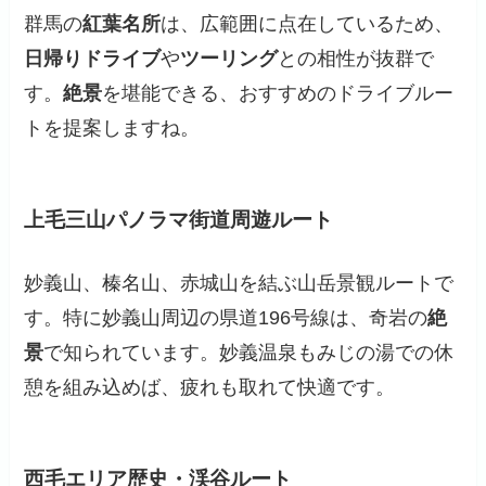
群馬の
紅葉名所
は、広範囲に点在しているため、
日帰りドライブ
や
ツーリング
との相性が抜群で
す。
絶景
を堪能できる、おすすめのドライブルー
トを提案しますね。
上毛三山パノラマ街道周遊ルート
妙義山、榛名山、赤城山を結ぶ山岳景観ルートで
す。特に妙義山周辺の県道196号線は、奇岩の
絶
景
で知られています。妙義温泉もみじの湯での休
憩を組み込めば、疲れも取れて快適です。
西毛エリア歴史・渓谷ルート