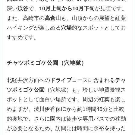
深い
渓谷
で、
10月上旬から10月下旬
が見頃です。
また、高崎市の
高倉山
も、山頂からの展望と紅葉
ハイキングが楽しめる
穴場
的なスポットとしてお
すすめです。
チャツボミゴケ公園（穴地獄）
北軽井沢方面への
ドライブ
コースに含まれる
チャ
ツボミゴケ公園
（穴地獄）も、珍しい地質景観ス
ポットとして面白い場所です。周辺の紅葉も楽し
めますが、渋川伊香保ICから約1時間45分と比較
的奥地で、さらに園内は徒歩や専用バスでの移動
が必要となるため、訪問には時間に余裕を持った