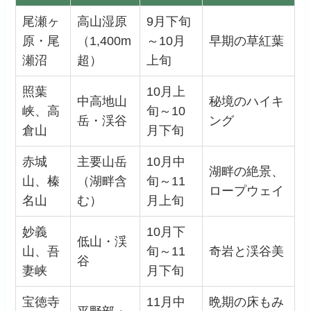
尾瀬ヶ
高山湿原
9月下旬
原・尾
（1,400m
～10月
早期の草紅葉
瀬沼
超）
上旬
照葉
10月上
中高地山
秘境のハイキ
峡、高
旬～10
岳・渓谷
ング
倉山
月下旬
赤城
主要山岳
10月中
湖畔の絶景、
山、榛
（湖畔含
旬～11
ロープウェイ
名山
む）
月上旬
妙義
10月下
低山・渓
山、吾
旬～11
奇岩と渓谷美
谷
妻峡
月下旬
宝徳寺
11月中
晩期の床もみ