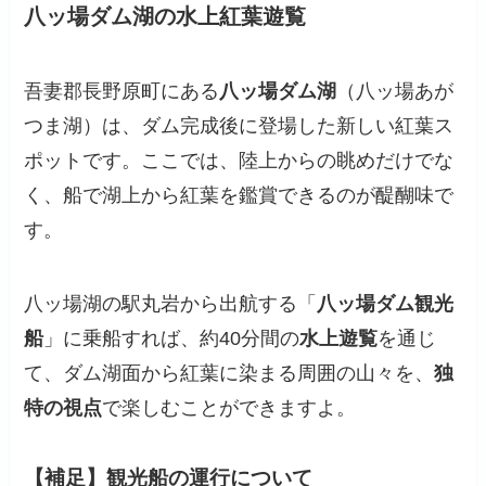
八ッ場ダム湖の水上紅葉遊覧
吾妻郡長野原町にある
八ッ場ダム湖
（八ッ場あが
つま湖）は、ダム完成後に登場した新しい紅葉ス
ポットです。ここでは、陸上からの眺めだけでな
く、船で湖上から紅葉を鑑賞できるのが醍醐味で
す。
八ッ場湖の駅丸岩から出航する「
八ッ場ダム観光
船
」に乗船すれば、約40分間の
水上遊覧
を通じ
て、ダム湖面から紅葉に染まる周囲の山々を、
独
特の視点
で楽しむことができますよ。
【補足】観光船の運行について