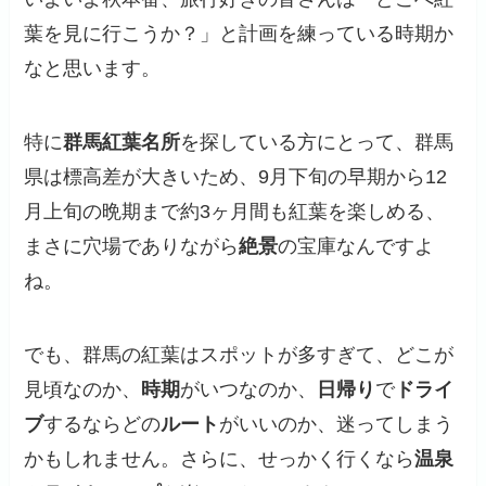
葉を見に行こうか？」と計画を練っている時期か
なと思います。
特に
群馬紅葉名所
を探している方にとって、群馬
県は標高差が大きいため、
9月下旬の早期から12
月上旬の晩期まで約3ヶ月間も紅葉を楽しめる
、
まさに穴場でありながら
絶景
の宝庫なんですよ
ね。
でも、群馬の紅葉はスポットが多すぎて、どこが
見頃なのか、
時期
がいつなのか、
日帰り
で
ドライ
ブ
するならどの
ルート
がいいのか、迷ってしまう
かもしれません。さらに、せっかく行くなら
温泉