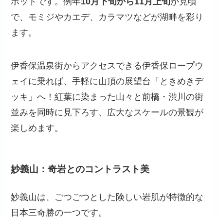
ポットです。例年
10月下旬から11月上旬
が見頃
で、モミジやカエデ、カラマツなどが湖畔を彩り
ます。
伊香保温泉街からアクセスできる
伊香保ロープウ
ェイ
に乗れば、手軽に山頂の展望台「ときめきデ
ッキ」へ！紅葉に染まった山々と前橋・渋川の街
並みを同時に見下ろす、広大なスケールの景観が
楽しめます。
妙義山：奇岩とのコントラスト美
妙義山は、ごつごつとした険しい岩肌が特徴的な
日本三奇勝の一つです。