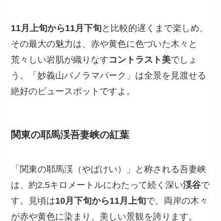
11月上旬から11月下旬
と比較的遅くまで楽しめ、
その最大の魅力は、赤や黄色に色づいた木々と
荒々しい岩肌が織りなす
コントラスト美
でしょ
う。「妙義山パノラマパーク」は全景を見渡せる
絶好のビュースポットですよ。
関東の耶馬渓吾妻峡の紅葉
「関東の耶馬渓（やばけい）」と称される吾妻峡
は、約2.5キロメートルにわたって続く深い
渓谷
で
す。見頃は
10月下旬から11月上旬
で、両岸の木々
が赤や黄色に染まり、美しい景観を誇ります。