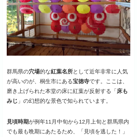
群馬県の
穴場
的な
紅葉名所
として近年非常に人気
が高いのが、桐生市にある
宝徳寺
です。ここは、
磨き上げられた本堂の床に紅葉が反射する「
床も
みじ
」の幻想的な景色で知られています。
見頃時期
が
例年11月中旬から12月上旬と群馬県内
でも最も晩期
にあたるため、「見頃を逃した！」