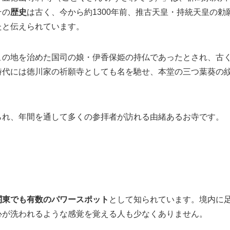
その
歴史
は古く、今から約1300年前、推古天皇・持統天皇の勅
たと伝えられています。
この地を治めた国司の娘・伊香保姫の持仏であったとされ、古
時代には徳川家の祈願寺としても名を馳せ、本堂の三つ葉葵の
られ、年間を通して多くの参拝者が訪れる由緒あるお寺です。
関東でも有数のパワースポット
として知られています。境内に
心が洗われるような感覚を覚える人も少なくありません。