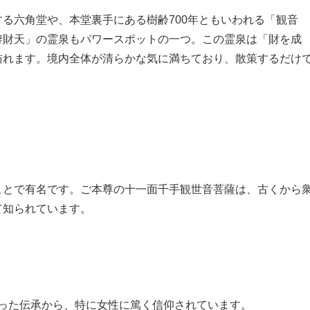
る六角堂や、本堂裏手にある樹齢700年ともいわれる「観音
辨財天」の霊泉もパワースポットの一つ。この霊泉は「財を成
訪れます。境内全体が清らかな気に満ちており、散策するだけ
ことで有名です。ご本尊の十一面千手観世音菩薩は、古くから
て知られています。
った伝承から、特に女性に篤く信仰されています。