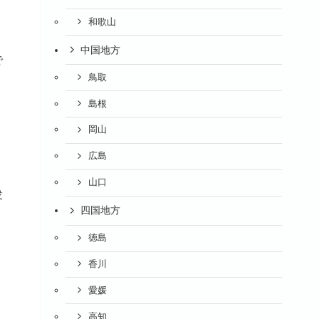
和歌山
中国地方
で
鳥取
島根
岡山
広島
山口
衆
四国地方
徳島
香川
愛媛
高知