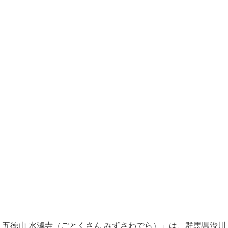
五徳山 水澤寺（ごとくさん みずさわでら）」は、群馬県渋川