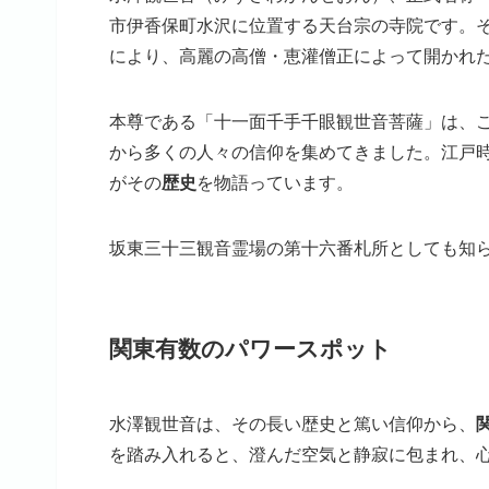
市伊香保町水沢に位置する天台宗の寺院です。
により、高麗の高僧・恵灌僧正によって開かれ
本尊である「十一面千手千眼観世音菩薩」は、
から多くの人々の信仰を集めてきました。江戸
がその
歴史
を物語っています。
坂東三十三観音霊場の第十六番札所としても知
関東有数のパワースポット
水澤観世音は、その長い歴史と篤い信仰から、
を踏み入れると、澄んだ空気と静寂に包まれ、