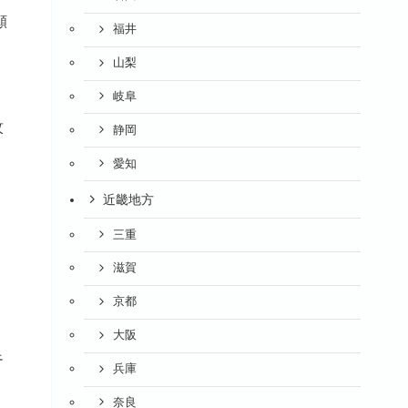
願
福井
山梨
岐阜
く
紋
静岡
愛知
近畿地方
三重
滋賀
京都
大阪
足
兵庫
奈良