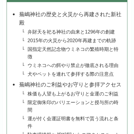
蕪嶋神社の歴史と火災から再建された新社
殿
弁財天を祀る神社の由来と1296年の創建
2015年の火災から2020年再建までの軌跡
国指定天然記念物ウミネコの繁殖時期と特
徴
ウミネコへの餌やり禁止が徹底される理由
犬やペットを連れて参拝する際の注意点
蕪嶋神社のご利益やお守りと参拝アクセス
株価も人望も上がるお守りと金運のご利益
限定御朱印のバリエーションと授与所の時
間
運が付く会運証明書を無料で貰う流れと条
件