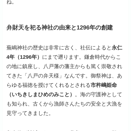
ね。
弁財天を祀る神社の由来と1296年の創建
蕪嶋神社の歴史は非常に古く、社伝によると
永仁
4年（1296年）
にまで遡ります。鎌倉時代からこ
の地に鎮座し、八戸藩の藩主からも篤く崇敬され
てきた「八戸の弁天様」なんです。御祭神は、あ
らゆる福徳を授けてくれるとされる
市杵嶋姫命
（いちきしまひめのみこと）
。海の守護神として
も知られ、古くから漁師さんたちの安全と大漁を
見守ってきました。