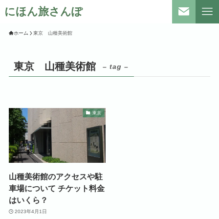
にほん旅さんぽ
ホーム
東京 山種美術館
東京 山種美術館
– tag –
東京
山種美術館のアクセスや駐
車場について チケット料金
はいくら？
2023年4月1日