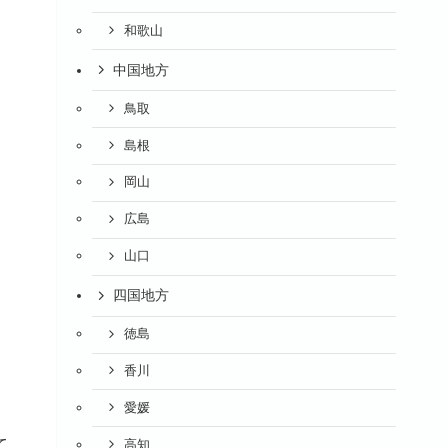
和歌山
中国地方
鳥取
島根
岡山
広島
山口
四国地方
徳島
香川
愛媛
て
高知