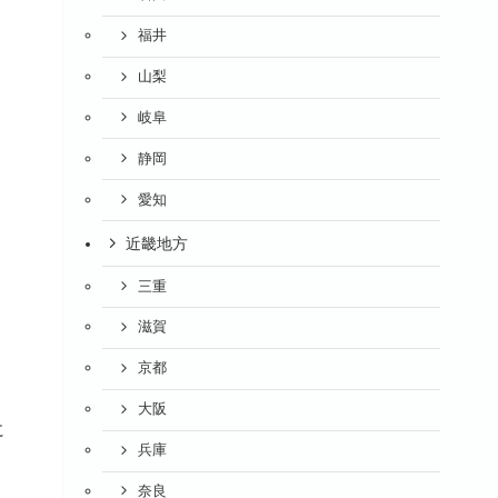
福井
山梨
岐阜
静岡
愛知
近畿地方
三重
」
滋賀
京都
く
大阪
に
兵庫
奈良