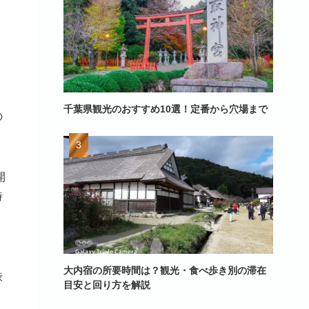
千葉県観光のおすすめ10選！定番から穴場まで
の
開
時
。
大内宿の所要時間は？観光・食べ歩き別の滞在
渋
目安と回り方を解説